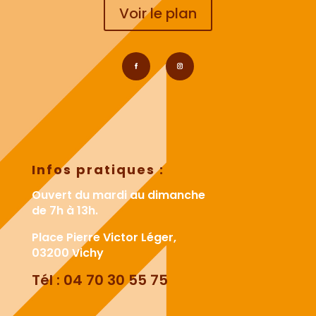
Voir le plan
Infos pratiques :
Ouvert du mardi au dimanche
de 7h à 13h.
Place Pierre Victor Léger,
03200 Vichy
Tél : 04 70 30 55 75