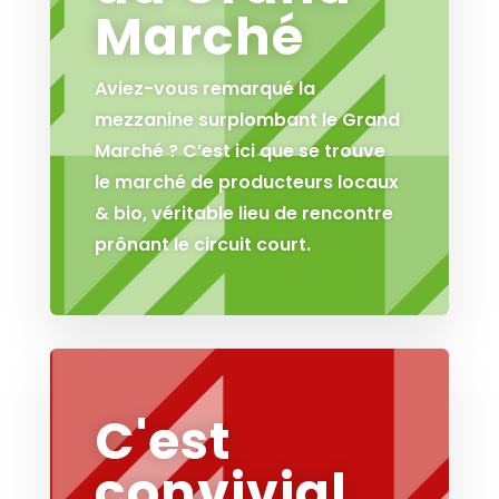
Marché
Aviez-vous remarqué la
mezzanine surplombant le Grand
Marché ? C’est ici que se trouve
le marché de producteurs locaux
& bio, véritable lieu de rencontre
prônant le circuit court.
C'est
convivial