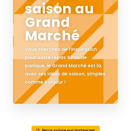
saison au
Grand
Marché
Vous cherchez de l’inspiration
pour votre repas ? Pas de
panique, le Grand Marché est là,
avec ses idées de saison, simples
comme bonjour !
Nous suivre sur Instagram