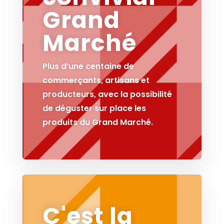
Grand
Marché
Plus d’une centaine de
commerçants, artisans et
producteurs, avec la possibilité
de déguster sur place les
produits du Grand Marché.
C'est la