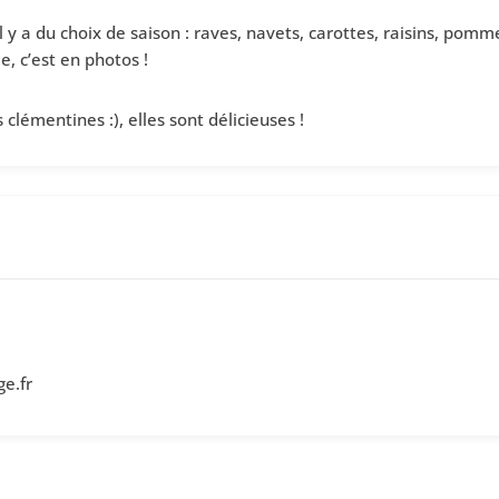
il y a du choix de saison : raves, navets, carottes, raisins, pom
e, c’est en photos !
clémentines :), elles sont délicieuses !
e.fr