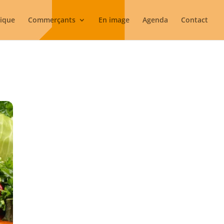
rique
Commerçants
En image
Agenda
Contact