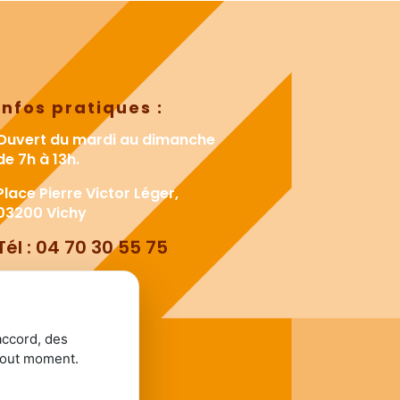
Infos pratiques :
Ouvert du mardi au dimanche
de 7h à 13h.
Place Pierre Victor Léger,
03200 Vichy
Tél : 04 70 30 55 75
accord, des
tout moment.