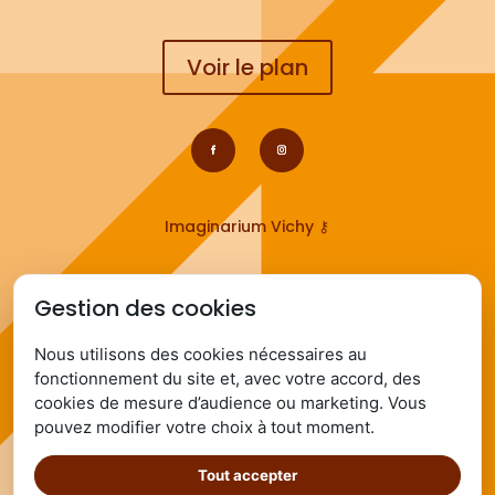
Voir le plan
Imaginarium Vichy
⚷
Gestion des cookies
Nous utilisons des cookies nécessaires au
Infos pratiques :
fonctionnement du site et, avec votre accord, des
cookies de mesure d’audience ou marketing. Vous
Ouvert du mardi au dimanche
pouvez modifier votre choix à tout moment.
de 7h à 13h.
Place Pierre Victor Léger,
Tout accepter