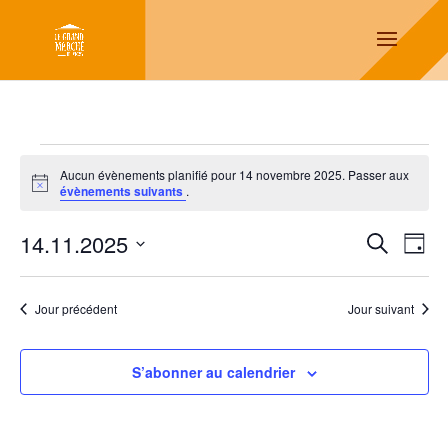
Évènements
Aucun évènements planifié pour 14 novembre 2025. Passer aux
for
Notice
évènements suivants
.
14
Reche
Na
novembre
14.11.2025
Recherch
Jour
de
et
2025
Sélectionnez
vu
naviga
une
Év
Jour précédent
Jour suivant
de
date.
vues
Évène
S’abonner au calendrier